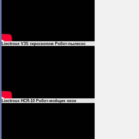
Liectroux V3S гироскопом Робот-пылесос
Liectroux HCR-10 Робот-мойщик окон