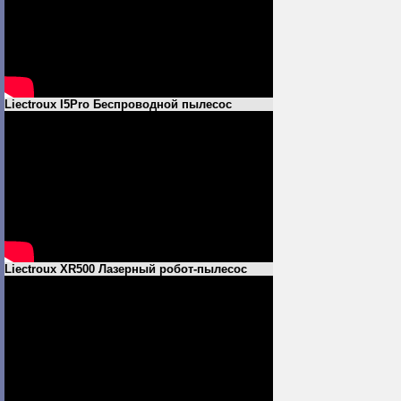
Liectroux I5Pro Беспроводной пылесос
Liectroux XR500 Лазерный робот-пылесос