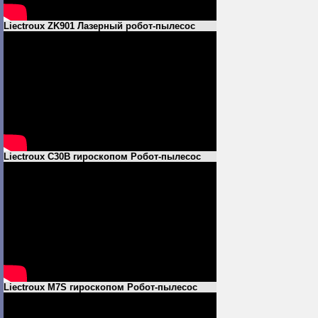
Liectroux ZK901 Лазерный робот-пылесос
Liectroux C30B гироскопом Робот-пылесос
Liectroux M7S гироскопом Робот-пылесос